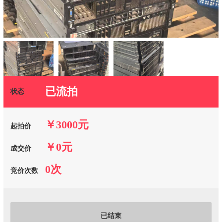
已流拍
状态
￥3000元
起拍价
￥0元
成交价
0次
竞价次数
已结束